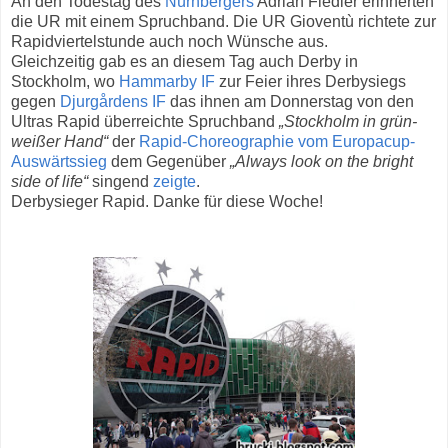
An den Todestag des
Nürnbergers
Adrian Fiedler erinnerten
die UR mit einem Spruchband. Die UR Gioventù richtete zur
Rapidviertelstunde auch noch Wünsche aus.
Gleichzeitig gab es an diesem Tag auch Derby in
Stockholm, wo
Hammarby IF
zur Feier ihres Derbysiegs
gegen
Djurgårdens IF
das ihnen am Donnerstag von den
Ultras Rapid überreichte Spruchband
„Stockholm in grün-
weißer Hand“
der
Rapid-Choreographie vom Europacup-
Auswärtssieg
dem Gegenüber
„Always look on the bright
side of life“
singend
zeigte
.
Derbysieger Rapid. Danke für diese Woche!