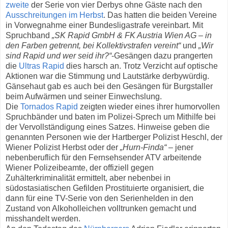
zweite
der Serie von vier Derbys ohne Gäste nach den
Ausschreitungen im Herbst
. Das hatten die beiden Vereine
in Vorwegnahme einer Bundesligastrafe vereinbart. Mit
Spruchband
„SK Rapid GmbH & FK Austria Wien AG – in
den Farben getrennt, bei Kollektivstrafen vereint“
und
„Wir
sind Rapid und wer seid ihr?“
-Gesängen dazu prangerten
die
Ultras Rapid
dies harsch an. Trotz Verzicht auf optische
Aktionen war die Stimmung und Lautstärke derbywürdig.
Gänsehaut gab es auch bei den Gesängen für Burgstaller
beim Aufwärmen und seiner Einwechslung.
Die
Tornados Rapid
zeigten wieder eines ihrer humorvollen
Spruchbänder und baten im Polizei-Sprech um Mithilfe bei
der Vervollständigung eines Satzes. Hinweise geben die
genannten Personen wie der Hartberger Polizist Heschl, der
Wiener Polizist Herbst oder der
„Hurn-Finda“
– jener
nebenberuflich für den Fernsehsender ATV arbeitende
Wiener Polizeibeamte, der offiziell gegen
Zuhälterkriminalität ermittelt, aber nebenbei in
südostasiatischen Gefilden Prostituierte organisiert, die
dann für eine TV-Serie von den Serienhelden in den
Zustand von Alkoholleichen volltrunken gemacht und
misshandelt werden.