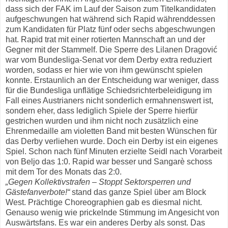
dass sich der FAK im Lauf der Saison zum Titelkandidaten
aufgeschwungen hat während sich Rapid währenddessen
zum Kandidaten für Platz fünf oder sechs abgeschwungen
hat. Rapid trat mit einer rotierten Mannschaft an und der
Gegner mit der Stammelf. Die Sperre des Lilanen Dragović
war vom Bundesliga-Senat vor dem Derby extra reduziert
worden, sodass er hier wie von ihm gewünscht spielen
konnte. Erstaunlich an der Entscheidung war weniger, dass
für die Bundesliga unflätige Schiedsrichterbeleidigung im
Fall eines Austrianers nicht sonderlich ermahnenswert ist,
sondern eher, dass lediglich Spiele der Sperre hierfür
gestrichen wurden und ihm nicht noch zusätzlich eine
Ehrenmedaille am violetten Band mit besten Wünschen für
das Derby verliehen wurde. Doch ein Derby ist ein eigenes
Spiel. Schon nach fünf Minuten erzielte Seidl nach Vorarbeit
von Beljo das 1:0. Rapid war besser und Sangarè schoss
mit dem Tor des Monats das 2:0.
„Gegen Kollektivstrafen – Stoppt Sektorsperren und
Gästefanverbote!“
stand das ganze Spiel über am Block
West. Prächtige Choreographien gab es diesmal nicht.
Genauso wenig wie prickelnde Stimmung im Angesicht von
Auswärtsfans. Es war ein anderes Derby als sonst. Das