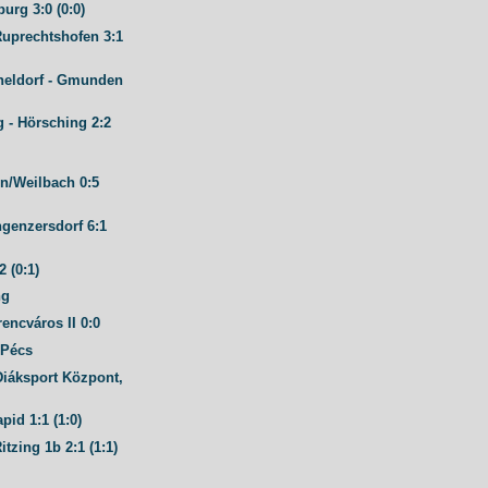
burg 3:0 (0:0)
Ruprechtshofen 3:1
heldorf - Gmunden
 - Hörsching 2:2
n/Weilbach 0:5
ngenzersdorf 6:1
2 (0:1)
ng
encváros II 0:0
 Pécs
Diáksport Központ,
pid 1:1 (1:0)
itzing 1b 2:1 (1:1)