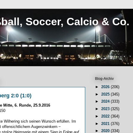
ball, Soccer, Calcio & Co.
Blog-Archiv
►
2026
(206)
►
2025
(345)
erg 2:0 (1:0)
►
2024
(333)
e Mitte, 6. Runde, 25.9.2016
►
2023
(325)
150
►
2022
(364)
e Wilhering sich seinen Wunsch erfüllen. Im
►
2021
(376)
 offensichtlichem Augenzwinkern −
►
2020
(334)
e stolze Heimserie mit einem Sieg in Folge auf