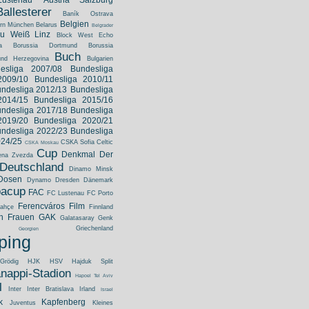
Lustenau
Austria Salzburg
Ballesterer
Baník Ostrava
Belgien
rn München
Belarus
Belgrader
au Weiß Linz
Block West Echo
a
Borussia Dortmund
Borussia
Buch
und Herzegovina
Bulgarien
esliga 2007/08
Bundesliga
2009/10
Bundesliga 2010/11
ndesliga 2012/13
Bundesliga
2014/15
Bundesliga 2015/16
ndesliga 2017/18
Bundesliga
2019/20
Bundesliga 2020/21
ndesliga 2022/23
Bundesliga
024/25
CSKA Sofia
Celtic
CSKA Moskau
Cup
Denkmal
Der
ena Zvezda
Deutschland
Dinamo Minsk
Dosen
Dynamo Dresden
Dänemark
pacup
FAC
FC Lustenau
FC Porto
Ferencváros
Film
bahçe
Finnland
h
Frauen
GAK
Galatasaray
Genk
Griechenland
Georgien
ping
Grödig
HJK
HSV
Hajduk Split
nappi-Stadion
Hapoel Tel Aviv
l
Inter
Inter Bratislava
Irland
Israel
k
Kapfenberg
Juventus
Kleines