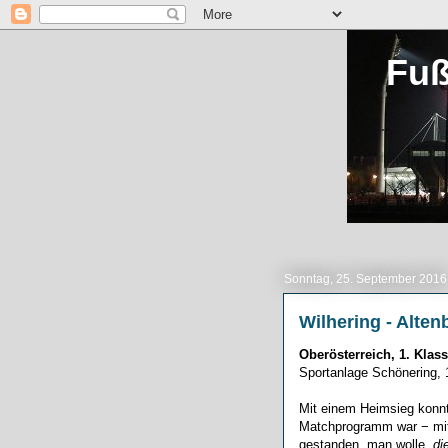
Fuß
Sonntag, 25. September 2016
Wilhering - Altenb
Oberösterreich, 1. Klass
Sportanlage Schönering, 
Mit einem Heimsieg konnt
Matchprogramm war − mit
gestanden, man wolle
„di