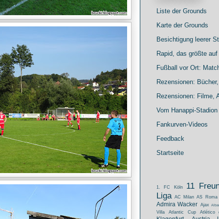
Liste der Grounds
Karte der Grounds
Besichtigung leerer S
Rapid, das größte auf 
Fußball vor Ort: Matc
Rezensionen: Bücher, 
Rezensionen: Filme, A
Vom Hanappi-Stadion
Fankurven-Videos
Feedback
Startseite
11 Freu
1. FC Köln
Liga
AC Milan
AS Roma
Admira Wacker
Ajax
Alba
Villa
Atlantic Cup
Atlético