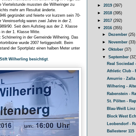
te Viertelstunde mussten die Wilheringer zu
►
2019
(397)
nichts mehr am Resultat änderte.
►
2018
(395)
46 gegründet und feierte vor kurzem sein 70-
►
2017
(292)
r Vereinserfolg waren zwei Jahre in der 2.
989/90. Seit dem Aufstieg aus der 2. Klasse
▼
2016
(355)
 in der 1. Klasse Mitte.
►
Dezember
(25)
rt Schönering in der Gemeinde Wilhering. Das
►
November
(33)
tortribüne wurde 2007 fertiggestellt. Beim
and der Sportplatz einen halben Meter unter
►
Oktober
(37)
▼
September
(32
Stift Wilherling besichtigt
.
Real Sociedad - 
Athletic Club - 
Amurrio - Zalla 
Wilhering - Alte
Rabenstein - Ra
St. Pölten - Rap
Blau-Weiß Linz 
Block West Ech
Leobendorf - Ra
Ballesterer 115