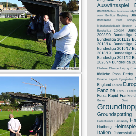
Klagenfurt
Austria 
Auswärtsspiel
Barcelona
Baye
Bayer Leverkusen
Bl
Benfica
Beşiktaş
Derby
Bohemians 1905
Bologn
Mönchengladbach
Bosnien 
Bund
Bundesliga 2006/07
2008/09
Bundesliga 
Bundesliga 2011/12
Bu
2013/14
Bundesliga 
Bundesliga 2016/17
Bu
2018/19
Bundesliga 
Bundesliga 2021/22
Bu
2023/24
Bundesliga 2
Chelsea
Chemie Leipzig
Crv
tödliche Pass
Derby
Dinamo Zagreb
Djurgården
Euro
England
Estland
Fanzine
FavAC
Fener
Forza Rapid
Frankreic
Genoa
Gent
Groundhop
Groundspotting
Ha
Hallenturnier
Hammarby
Heimspie
Hartberg
Italien
Jahresstatisti