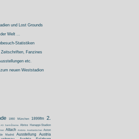
tadien und Lost Grounds
der Welt ...
hbesuch-Statistiken
Zeitschriften, Fanzines
usstellungen etc.
 zum neuen Weststadion
nde
2.
1899fm
1860 München
Abriss Hanappi-Stadion
AS Saint-Étienne
Altach
Aston
nien
Andorra
Aserbaidschan
Ausstellung
Austria
 de Madrid