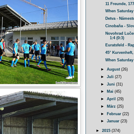
11 Freunde, 17
When Saturday
Detva - Námesto
Cinobaňa - Slov
Novohrad Luče
1:4 (0:3)
Euratsfeld - Rap
45° Kurvenheft,
When Saturday
►
August
(26)
►
Juli
(27)
►
Juni
(31)
►
Mai
(45)
►
April
(29)
►
März
(25)
►
Februar
(22)
►
Januar
(23)
►
2015
(374)