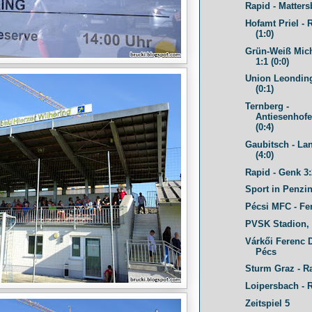
Rapid - Matters
Hofamt Priel - 
(1:0)
Grün-Weiß Mic
1:1 (0:0)
Union Leonding
(0:1)
Ternberg -
Antiesenhofe
(0:4)
Gaubitsch - La
(4:0)
Rapid - Genk 3:
Sport in Penzi
Pécsi MFC - Fer
PVSK Stadion,
Várkői Ferenc 
Pécs
Sturm Graz - Ra
Loipersbach - R
Zeitspiel 5