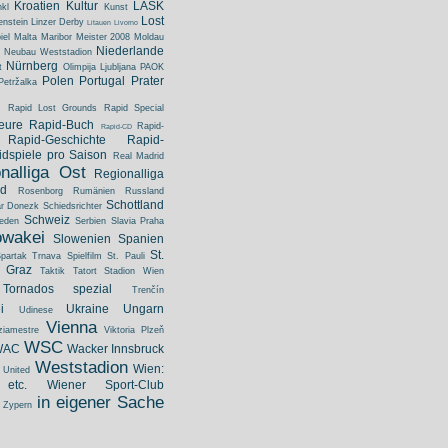
Kroatien
Kultur
LASK
nkl
Kunst
Lost
enstein
Linzer Derby
Litauen
Livorno
iel
Malta
Maribor
Meister 2008
Moldau
Niederlande
Neubau Weststadion
Nürnberg
t
Olimpija Ljubljana
PAOK
Polen
Portugal
Prater
Petržalka
Rapid Lost Grounds
Rapid Special
eure
Rapid-Buch
Rapid-
Rapid-CD
Rapid-Geschichte
Rapid-
dspiele pro Saison
Real Madrid
nalliga Ost
Regionalliga
ed
Rosenborg
Rumänien
Russland
Schottland
ar Donezk
Schiedsrichter
Schweiz
eden
Serbien
Slavia Praha
owakei
Slowenien
Spanien
St.
partak Trnava
Spielfilm
St. Pauli
 Graz
Taktik
Tatort Stadion Wien
Tornados spezial
Trenčín
i
Ukraine
Ungarn
Udinese
Vienna
ziamestre
Viktoria Plzeň
WSC
WAC
Wacker Innsbruck
Weststadion
Wien:
United
 etc.
Wiener Sport-Club
in eigener Sache
Zypern