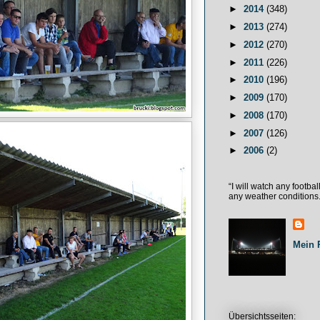
►
2014
(348)
►
2013
(274)
►
2012
(270)
►
2011
(226)
►
2010
(196)
►
2009
(170)
►
2008
(170)
►
2007
(126)
►
2006
(2)
“I will watch any footba
any weather conditions.
Mein P
Übersichtsseiten: