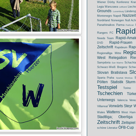
Wiener Dörby
Konferenz
Kra
Legia Warszawa
Liecht
Lettland
Grounds
Ländersp
Luxemburg
Nazizeit
Montenegro
Napoli
Nordirland
Norwegen
Null Ach
Panathinaikos
Parma
Partizan
Rapid
Rangers FC
Rapid-Amat
Needs Team
Rapid-Frauen
DVD
Zeitschrift
Rapi
Rapideum
Regio
Regionalliga Mitte
West
Relegation
Ri
Sampdoria
Schacht
San Marino
Schwarz-Weiß Bregenz
Schw
Sl
Slovan Bratislava
Sparta Praha
S
Spartak Moskau
Pölten
Statistik
Sturm
Testspiel
Torino
Tschechien
Türke
Unterwegs
Valencia
Vene
Vorwärts Steyr
Villarreal
Wattens
Wales
West Ham 
Stadtliga; Oberliga
Zeitschrift
Zeitspiel
ÖFB-Cup
schöne Literatur